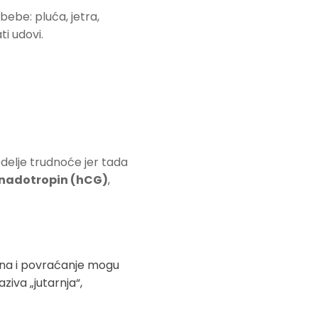
bebe: pluća, jetra,
ti udovi.
elje trudnoće jer tada
onadotropin (hCG)
,
nina i povraćanje mogu
iva „jutarnja“,