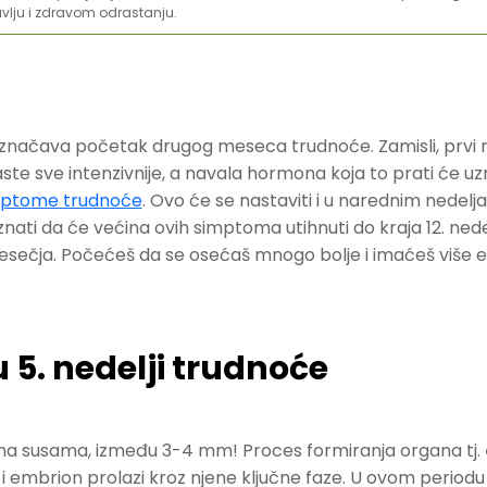
vlju i zdravom odrastanju.
značava početak drugog meseca trudnoće. Zamisli, prvi m
ste sve intenzivnije, a navala hormona koja to prati će uz
mptome trudnoće
. Ovo će se nastaviti i u narednim nedel
e znati da će većina ovih simptoma utihnuti do kraja 12. ned
ečja. Počećeš da se osećaš mnogo bolje i imaćeš više en
 5. nedelji trudnoće
zrna susama, između 3-4 mm! Proces formiranja organa tj.
embrion prolazi kroz njene ključne faze. U ovom periodu 