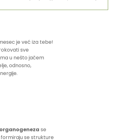
esec je već iza tebe!
rokovati sve
jama u nešto jačem
elje, odnosno,
ergije.
organogeneza
se
formiraju se strukture