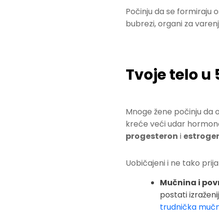
Počinju da se formiraju o
bubrezi, organi za varenje
Tvoje telo u 
Mnoge žene počinju da o
kreće veći udar hormona 
progesteron
i
estroge
Uobičajeni i ne tako prija
Mučnina i pov
postati izražen
trudnička mučn