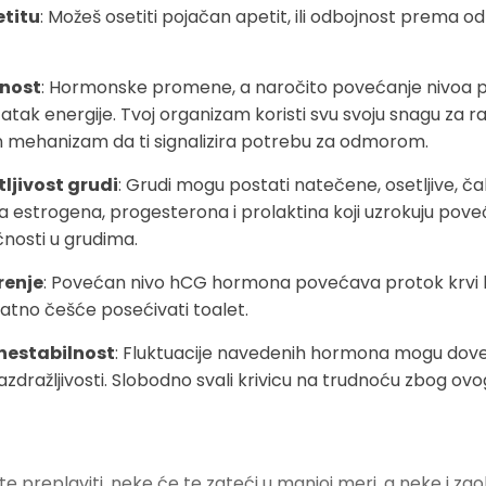
titu
: Možeš osetiti pojačan apetit, ili odbojnost prema od
enost
: Hormonske promene, a naročito povećanje nivoa p
atak energije. Tvoj organizam koristi svu svoju snagu za ras
n mehanizam da ti signalizira potrebu za odmorom.
ljivost grudi
: Grudi mogu postati natečene, osetljive, ča
 estrogena, progesterona i prolaktina koji uzrokuju poveć
nosti u grudima.
renje
: Povećan nivo hCG hormona povećava protok krvi 
atno češće posećivati toalet.
nestabilnost
: Fluktuacije navedenih hormona mogu dove
azdražljivosti. Slobodno svali krivicu na trudnoću zbog ovog
 preplaviti, neke će te zateći u manjoj meri, a neke i zaobi