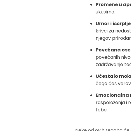
Promene u ape
ukusima.
Umor i iscrplj
krivci za nedost
njegov priroda
Povećana oset
povećanih nivoa
zadržavanje teč
Učestalo mok
čega ćeš verov
Emocionalna 
raspoloženja i r
tebe.
Neke od ovih tegoba će te