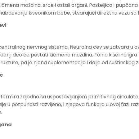
kičmena moždina, srce i ostali organi. Posteljica i pupčan
i snabdevanju kiseonikom bebe, stvarajući direktnu vezu s
evi
entralnog nervnog sistema. Neuralna cev se zatvara u ovoj 
donji deo će postati kičmena moždina. Folna kiselina igra 
rukture, pa je njena suplementacija i dalje od suštinskog z
je
 formira zajedno sa uspostavljanjem primitivnog cirkulat
ije u potpunosti razvijeno, i njegova funkcija u ovoj fazi ra
.
gana