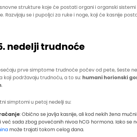
snovne strukture koje će postati organi i organski sistemi 
. Razvijaju se i pupoljci za ruke i noge, koji će kasnije posta
5. nedelji trudnoće
sećaju prve simptome trudnoće počev od pete, šeste ned
koji podržavaju trudnoću, a to su:
humani horionski g
n
.
tni simptomi u petoj nedelji su:
raćanje
: Obično se javlja kasnije, ali kod nekih žena muč
iji već sada zbog povećanih nivoa hCG hormona. Iako se naz
ina
može trajati tokom celog dana.