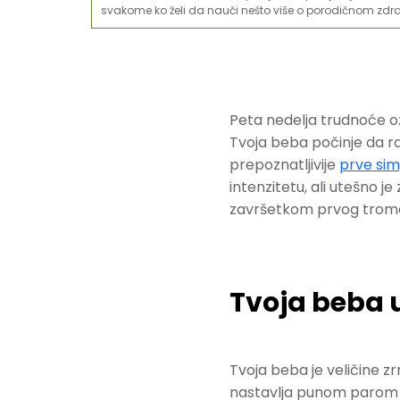
svakome ko želi da nauči nešto više o porodičnom zdra
Peta nedelja trudnoće o
Tvoja beba počinje da ra
prepoznatljivije
prve si
intenzitetu, ali utešno j
završetkom prvog tromes
Tvoja beba u
Tvoja beba je veličine 
nastavlja punom parom i 