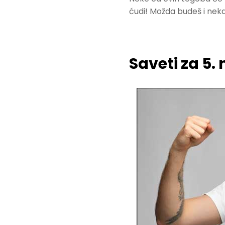
ćudi! Možda budeš i neka
Saveti za 5.