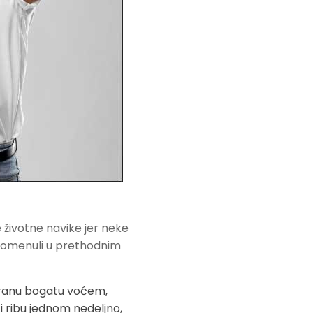
životne navike jer neke
 pomenuli u prethodnim
shranu bogatu voćem,
i ribu jednom nedeljno,