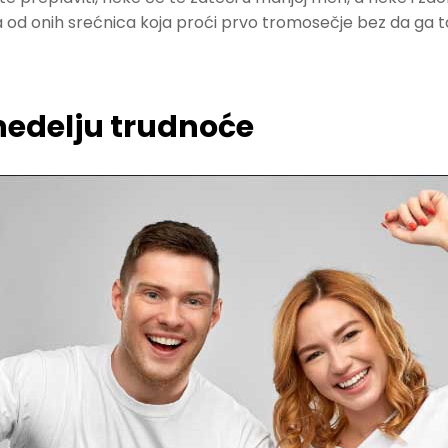
 od onih srećnica koja proći prvo tromosečje bez da ga ta
 nedelju trudnoće