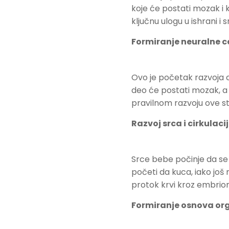
koje će postati mozak i 
ključnu ulogu u ishrani 
Formiranje neuralne c
Ovo je početak razvoja c
deo će postati mozak, a 
pravilnom razvoju ove st
Razvoj srca i cirkulaci
Srce bebe počinje da se
početi da kuca, iako još n
protok krvi kroz embrion
Formiranje osnova or