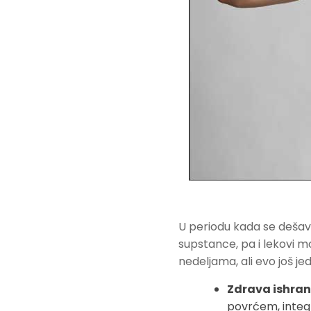
U periodu kada se dešav
supstance, pa i lekovi m
nedeljama, ali evo još j
Zdrava ishran
povrćem, integr