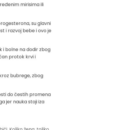
ređenim mirisima ili
rogesterona, su glavni
t i razvoj bebe i ovo je
k i bolne na dodir zbog
an protok krvi i
kroz bubrege, zbog
sti do čestih promena
a jer nauka stoji iza
ći. Koliko žena, toliko