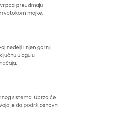
a vrpca preuzimaju
a krvotokom majke.
nedelji i njen gornji
ključnu ulogu u
načaja.
ornog sistema. Ubrzo će
zvoja je da podrži osnovni