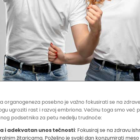
a organogeneza posebno je važno fokusirati se na zdrave 
ogu ugroziti rast i razvoj embriona. Većinu toga smo već
ednog podsetnika za petu nedelju trudnoće:
a i adekvatan unos tečnosti
: Fokusiraj se na zdravu i
alnim žitaricama. Poželjno je svaki dan konzumirati meso 