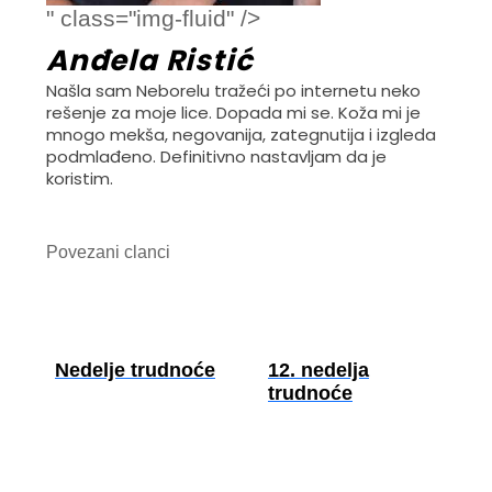
" class="img-fluid" />
Anđela Ristić
Našla sam Neborelu tražeći po internetu neko
rešenje za moje lice. Dopada mi se. Koža mi je
mnogo mekša, negovanija, zategnutija i izgleda
podmlađeno. Definitivno nastavljam da je
koristim.
Povezani clanci
Nedelje trudnoće
12. nedelja
trudnoće