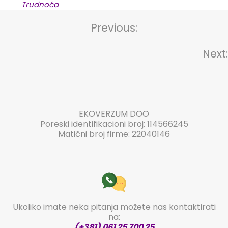
Trudnoća
Previous:
Kretanje
članka
Next:
EKOVERZUM DOO
Poreski identifikacioni broj: 114566245
Matični broj firme: 22040146
Ukoliko imate neka pitanja možete nas kontaktirati
na:
(+381) 061 25 700 25