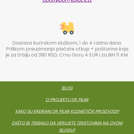
Upotrebom kolačića.
Dostava kurirskom službom, 1 do 4 radna dana.
Prilikom preuzimanja plaćate otkup + poštarina koja
je za Srbiju od 390 RSD, Crnu Goru 4 EUR i za BiH 11 KM.
BLOG
O PROJEKTU DR PILAR
KAKO SU KREIRANI DR PILAR KOZMETIČKI PROIZVODI?
ZAŠTO BI TREBALO DA VERUJETE TEKSTOVIMA NA OVOM
BLOGU?